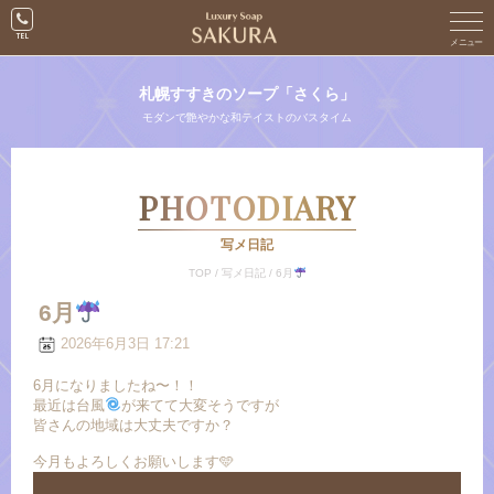
札幌すすきのソープ「さくら」
モダンで艶やかな和テイストのバスタイム
PHOTODIARY
写メ日記
TOP
/
写メ日記
/
6月
6月
2026年6月3日 17:21
6月になりましたね〜！！
最近は台風
が来てて大変そうですが
皆さんの地域は大丈夫ですか？
今月もよろしくお願いします🩵