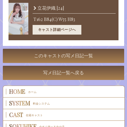
[24]
立花伊織
T162 B84(C) W55 H83
キャスト詳細ページへ
このキャストの写メ日記一覧
写メ日記一覧へ戻る
HOME
ホーム
SYSTEM
料金システム
CAST
在籍キャスト
SOKUHIKE
今すぐ遊べる女の子