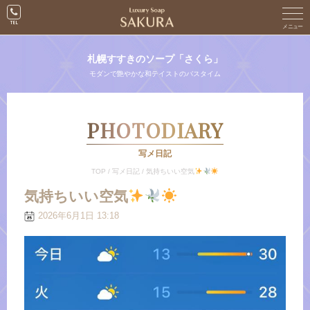
札幌すすきのソープ「さくら」
モダンで艶やかな和テイストのバスタイム
PHOTODIARY
写メ日記
TOP
/
写メ日記
/
気持ちいい空気
気持ちいい空気
2026年6月1日 13:18