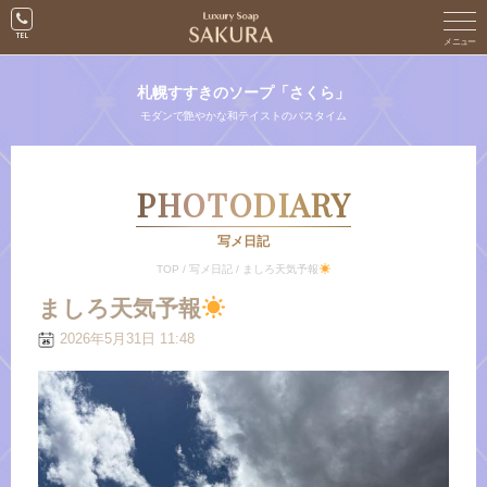
札幌すすきのソープ「さくら」
モダンで艶やかな和テイストのバスタイム
PHOTODIARY
写メ日記
TOP
/
写メ日記
/
ましろ天気予報
ましろ天気予報
2026年5月31日 11:48