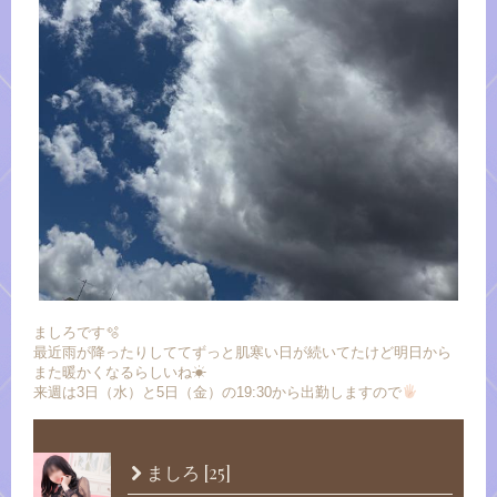
ましろです🫧
最近雨が降ったりしててずっと肌寒い日が続いてたけど明日から
また暖かくなるらしいね☀︎
来週は3日（水）と5日（金）の19:30から出勤しますので
[25]
ましろ