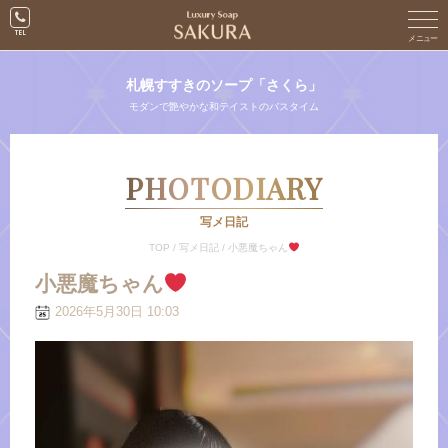
札幌すすきのソープ「さくら」
モダンで艶やかな和テイストのバスタイム
PHOTODIARY
写メ日記
TOP
/
写メ日記
/
小悪魔ちゃん
小悪魔ちゃん
2026年5月30日 10:03