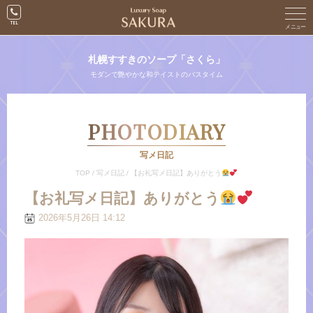
札幌すすきのソープ「さくら」
モダンで艶やかな和テイストのバスタイム
PHOTODIARY
写メ日記
TOP
/
写メ日記
/
【お礼写メ日記】ありがとう
【お礼写メ日記】ありがとう
2026年5月26日 14:12