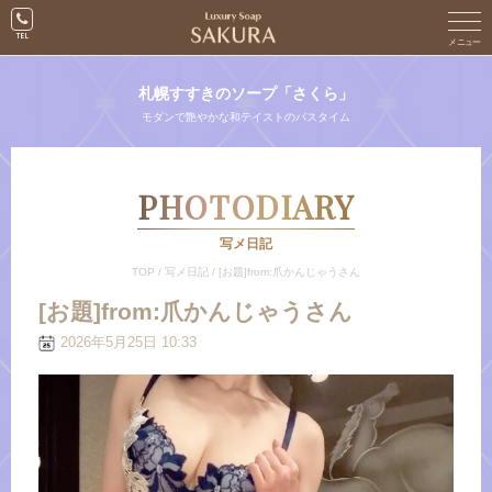
札幌すすきのソープ「さくら」
モダンで艶やかな和テイストのバスタイム
PHOTODIARY
写メ日記
TOP
/
写メ日記
/
[お題]from:爪かんじゃうさん
[お題]from:爪かんじゃうさん
2026年5月25日 10:33