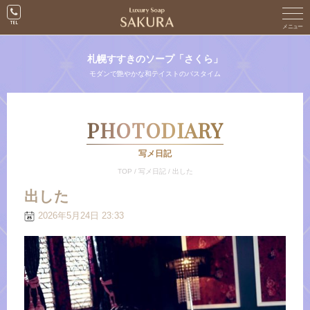
札幌すすきのソープ「さくら」
モダンで艶やかな和テイストのバスタイム
PHOTODIARY
写メ日記
TOP
/
写メ日記
/
出した
出した
2026年5月24日 23:33