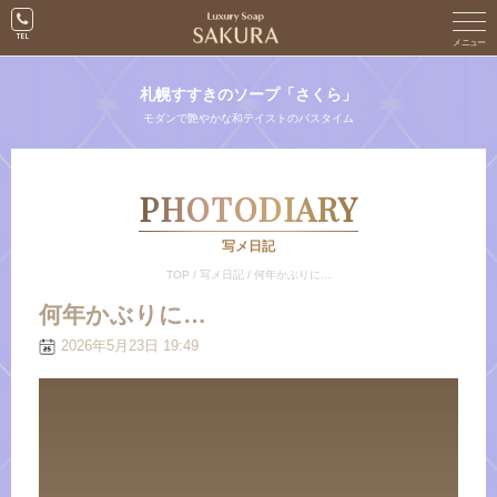
札幌すすきのソープ「さくら」
モダンで艶やかな和テイストのバスタイム
PHOTODIARY
写メ日記
TOP
/
写メ日記
/
何年かぶりに…
何年かぶりに…
2026年5月23日 19:49