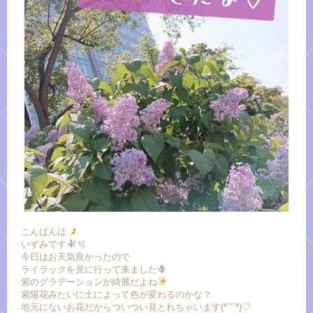
こんばんは
いずみです
🫧
今日はお天気良かったので
ライラックを見に行って来ました‪🪻‬
紫のグラデーションが綺麗だよね
紫陽花みたいに土によって色が変わるのかな？
地元にないお花だからついつい見とれちゃいます(*´˘`*)♡