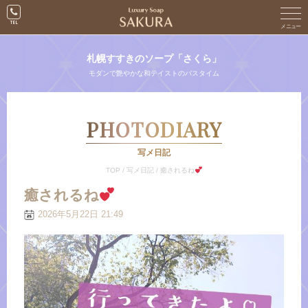
札幌すすきのソープ「さくら」
モダンで艶やかな和テイストのバスタイム
PHOTODIARY
写メ日記
TOP
/
写メ日記
/
癒されるね‪‬
癒されるね‪‬
2026年5月22日 21:49