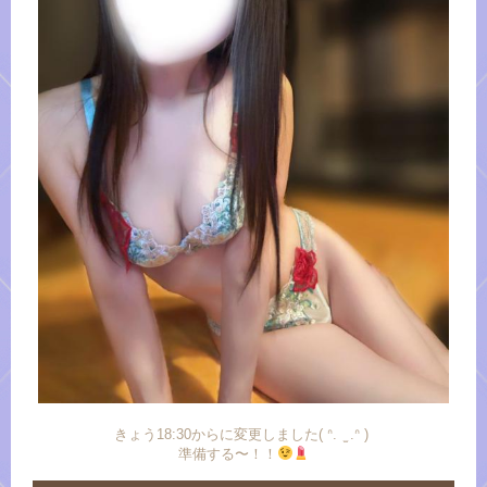
きょう18:30からに変更しました( ᐢ. ̫ .ᐢ )
準備する〜！！