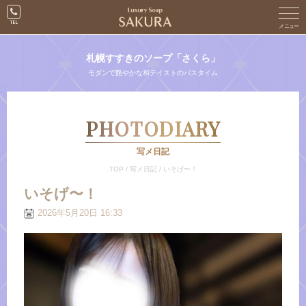
札幌すすきのソープ「さくら」
モダンで艶やかな和テイストのバスタイム
PHOTODIARY
写メ日記
TOP
/
写メ日記
/
いそげ〜！
いそげ〜！
2026年5月20日 16:33