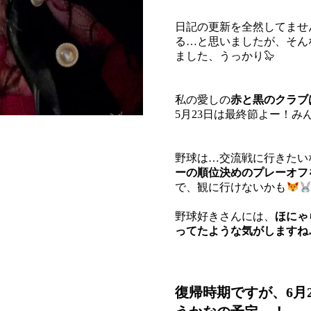
日記の更新を全然してませ
る…と思いましたが、そん
ました、うっかり🦭
私の愛しの
赤と黒のクラブ
5月23日は最終節よー！み
野球は…交流戦に行きたい
ーの順位決めのプレーオフ
で、観に行けないかも
野球好きさんには、
ほにゃ
ってたような気がしますね
復帰時期ですが、6月