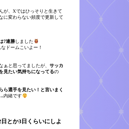
んが、Xではひっそりと生きて
なに変わらない頻度で更新して
は7連勝
しました
んなドームこいよー！
なぁと思ってましたが、
サッカ
を見たい気持ちになってる
の
らら選手を見たい！と言いまく
…
内緒です
2日とか3日くらいにしよ