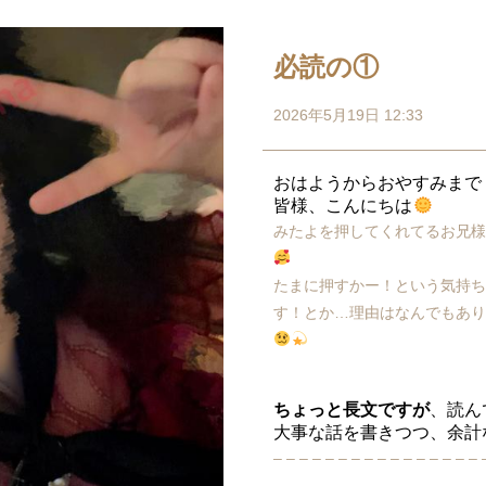
必読の①
2026年5月19日 12:33
おはようからおやすみまで
皆様、こんにちは
みたよを押してくれてるお兄
たまに押すかー！という気持
す！とか…理由はなんでもあ
ちょっと長文ですが
、読ん
大事な話を書きつつ、余計
– – – – – – – – – – – – – – – – 