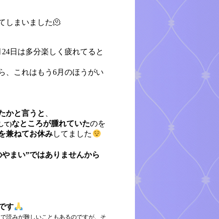
てしまいました🫠
月24日は多分楽しく疲れてると
ら、これはもう6月のほうがい
たかと言うと
、
なところが腫れていた
のを
して)
を兼ねてお休み
してました
のやまい”ではありませんから
です
りで読みが難しいこともあるのですが、そ