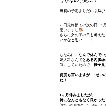
うかなの予定…！
当初の予定よりだいぶ延び
23日最終節での次の日…5
思いますし
さらに女の子の日も考えた
いかなと思い…！！
ちなみに…
なんで休んでい
婦人科さんで
とある内臓
(察
気にしていたので、
様子見
何度も言いますが、”せい
ね！
1ヶ月休みましたが、
特になんともなく良かった
(
女の子の日は早まったり遅かった