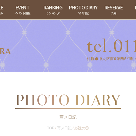
LE
EVENT
RANKING
PHOTO DIARY
RESERVE
ール
イベント情報
ランキング
写メ日記
予約
PHOTO DIARY
写メ日記
TOP
/
写メ日記
/
必読の①