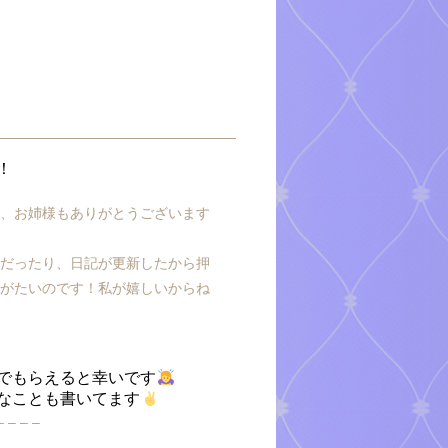
！
様、お姉様もありがとうございます
ちだったり、日記が更新したから押
りがたいのです！私が嬉しいからね
でもらえると幸いです
なことも書いてます
– – – –