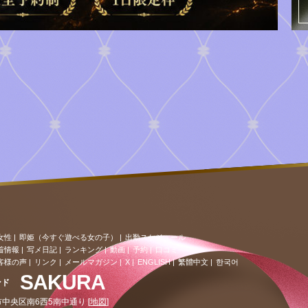
女性
|
即姫（今すぐ遊べる女の子）
|
出勤スケジュール
着情報
|
写メ日記
|
ランキング
|
動画
|
予約
|
口コミ
客様の声
|
リンク
|
メールマガジン |
X |
ENGLISH |
繁體中文 |
한국어
SAKURA
ンド
 札幌市中央区南6西5南中通り [
地図
]