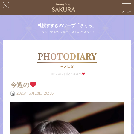
札幌すすきのソープ「さくら」
モダンで艶やかな和テイストのバスタイム
PHOTODIARY
写メ日記
TOP
/
写メ日記
/
今週の
今週の
2026年5月18日 20:36