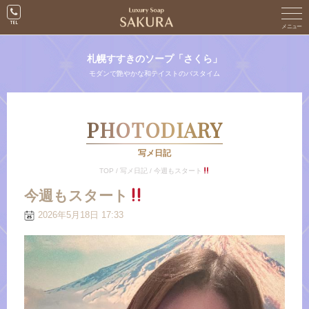
札幌すすきのソープ「さくら」
モダンで艶やかな和テイストのバスタイム
PHOTODIARY
写メ日記
TOP
/
写メ日記
/
今週もスタート
今週もスタート
2026年5月18日 17:33