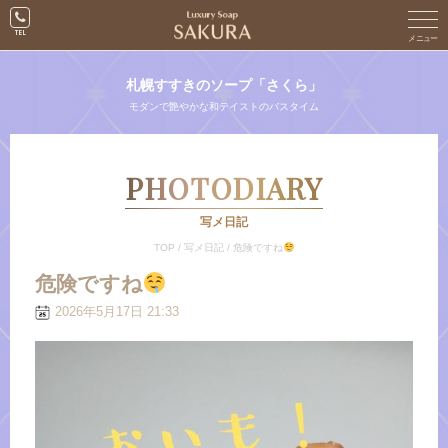
札幌すすきのソープ「さくら」
モダンで艶やかな和テイストのバスタイム
PHOTODIARY
写メ日記
TOP
/
写メ日記
/
危険ですね
危険ですね
2026年5月17日 21:33