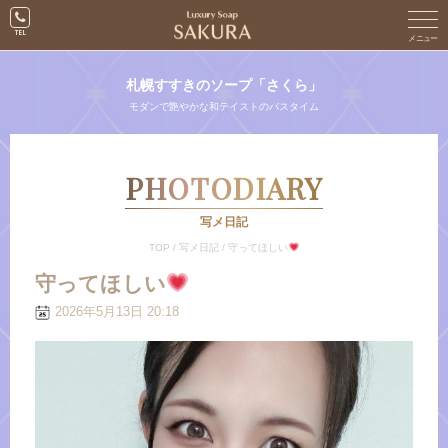
札幌すすきのソープ「さくら」
モダンで艶やかな和テイストのバスタイム
PHOTODIARY
写メ日記
TOP
/
写メ日記
/
守ってほしい
守ってほしい
2026年5月13日 20:18