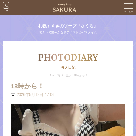
札幌すすきのソープ「さくら」
モダンで艶やかな和テイストのバスタイム
PHOTODIARY
写メ日記
TOP
/
写メ日記
/
18時から！
18時から！
2026年5月12日 17:06