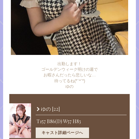
出勤します！
ゴールデンウィーク明けの週で
お暇さんだったら悲しいな…
待ってるね(*´꒳`*)
ゆの
[22]
ゆの
T157 B86(D) W57 H83
キャスト詳細ページへ