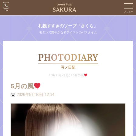
札幌すすきのソープ「さくら」
モダンで艶やかな和テイストのバスタイム
PHOTODIARY
写メ日記
TOP
/
写メ日記
/
5月の風
5月の風
2026年5月10日 12:14