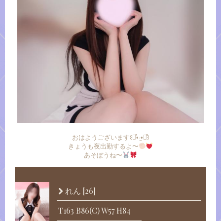
おはようございます꒰⌯͒•·̫•⌯͒꒱
きょうも夜出勤するよ〜
あそぼうね〜
[26]
れん
T163 B86(C) W57 H84