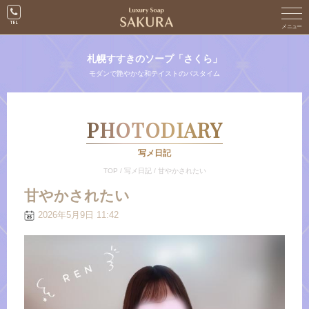
札幌すすきのソープ「さくら」
モダンで艶やかな和テイストのバスタイム
PHOTODIARY
写メ日記
TOP
/
写メ日記
/
甘やかされたい
甘やかされたい
2026年5月9日 11:42