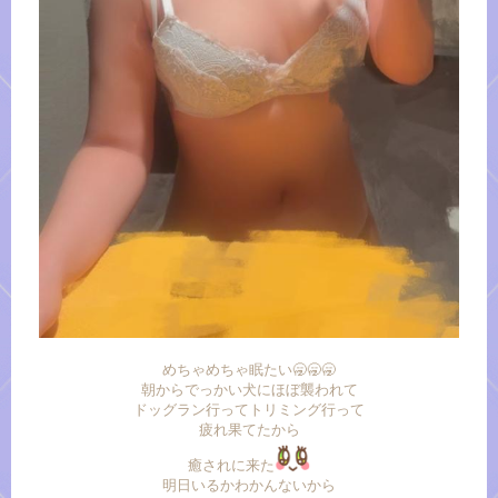
めちゃめちゃ眠たい🥱🥱🥱
朝からでっかい犬にほぼ襲われて
ドッグラン行ってトリミング行って
疲れ果てたから
癒されに来た
明日いるかわかんないから