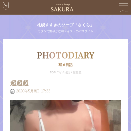
札幌すすきのソープ「さくら」
モダンで艶やかな和テイストのバスタイム
PHOTODIARY
写メ日記
TOP
/
写メ日記
/
超超超
超超超
2026年5月8日 17:33