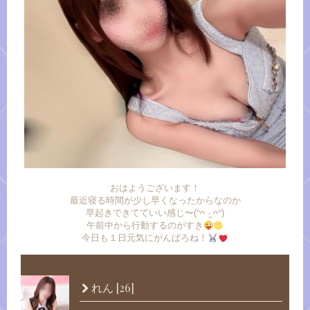
おはようございます！
最近寝る時間が少し早くなったからなのか
早起きできてていい感じ〜(ᐢᴖ ·̫ ᴖᐢ)
午前中から行動するのがすき
今日も１日元気にがんばろね！
[26]
れん