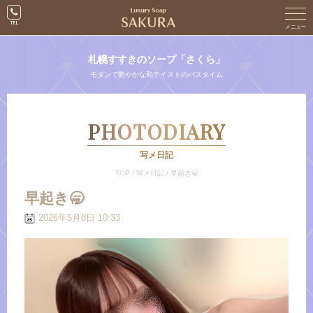
札幌すすきのソープ「さくら」
モダンで艶やかな和テイストのバスタイム
PHOTODIARY
写メ日記
TOP
/
写メ日記
/
早起き🥱
早起き🥱
2026年5月8日 10:33