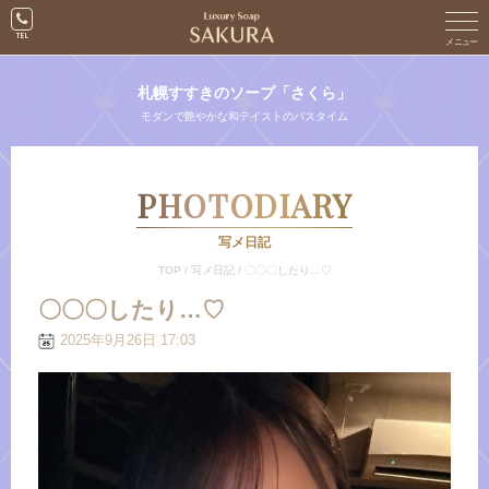
札幌すすきのソープ「さくら」
モダンで艶やかな和テイストのバスタイム
PHOTODIARY
写メ日記
TOP
/
写メ日記
/
〇〇〇したり…♡
〇〇〇したり…♡
2025年9月26日 17:03