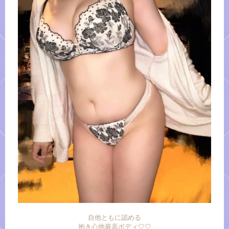
自他ともに認める
抱き心地最高ボディ🤍🤍