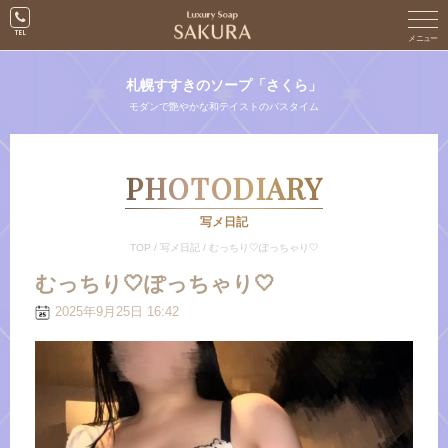
札幌すすきのソープ「さくら」
モダンで艶やかな和テイストのバスタイム
PHOTODIARY
写メ日記
TOP
/
写メ日記
/
むっちり🤍ぽっちゃり🤍
むっちり🤍ぽっちゃり🤍
2025年9月25日 16:42