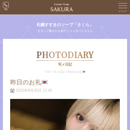
札幌すすきのソープ「さくら」
モダンで艶やかな和テイストのバスタイム
PHOTODIARY
写メ日記
TOP
/
写メ日記
/
昨日のお礼
昨日のお礼
2025年9月25日 12:45