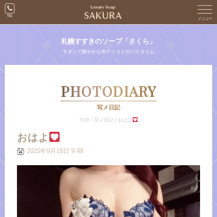
札幌すすきのソープ「さくら」
モダンで艶やかな和テイストのバスタイム
PHOTODIARY
写メ日記
TOP
/
写メ日記
/
おはよ
おはよ
2025年9月18日 9:48