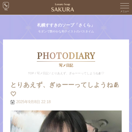
札幌すすきのソープ「さくら」
モダンで艶やかな和テイストのバスタイム
PHOTODIARY
写メ日記
TOP
/
写メ日記
/
とりあえず、ぎゅーーってしようね🫂🤍
とりあえず、ぎゅーーってしようね🫂
🤍
2025年9月8日 22:18