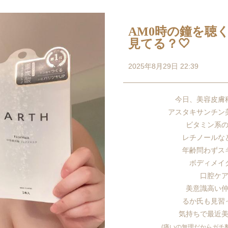
AM0時の鐘を聴
見てる？🤍
2025年8月29日 22:39
今日、美容皮膚
アスタキサンチン
ビタミン系
レチノールな
年齢問わずス
ボディメイ
口腔ケ
美意識高い
るか氏も見習
気持ちで最近美
(痛いの無理だからガチ