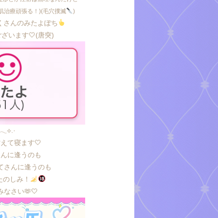
肌治療頑張る！)(毛穴撲滅
)
くさんのみたよぽち
ざいます🤍(唐突)
︎︎𓂃⟡.·
えて寝ます🤍
さんに逢うのも
てさんに逢うのも
たのしみ！
なさい🫶🤍