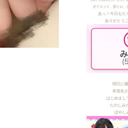
ダイエット、筋トレ、
あっ！今日もた
ありがとうご
明日に備
本指名
はじめまし
たのしみ
ぽやしみ