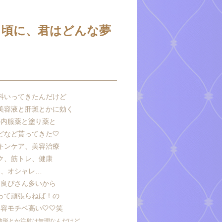
く頃に、君はどんな夢
科いってきたんだけど
美容液と肝斑とかに効く
の内服薬と塗り薬と
どなど貰ってきた🤍
キンケア、美容治療
ク、筋トレ、健康
ア、オシャレ…
仲良ぴさん多いから
って頑張らねば！の
容モチベ高い🤍🤍笑
整形とか注射は無理なんだけど