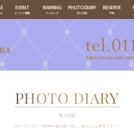
LE
EVENT
RANKING
PHOTO DIARY
RESERVE
ール
イベント情報
ランキング
写メ日記
予約
PHOTO DIARY
写メ日記
TOP
/
写メ日記
/
AM0時の鐘を聴く頃に、君はどんな夢見てる？🤍