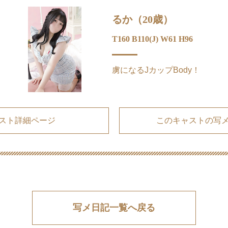
るか（20歳）
T160 B110(J) W61 H96
虜になるJカップBody！
スト詳細ページ
このキャストの写
写メ日記一覧へ戻る