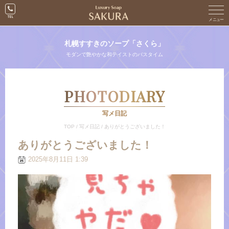
札幌すすきのソープ「さくら」
モダンで艶やかな和テイストのバスタイム
PHOTODIARY
写メ日記
TOP
/
写メ日記
/
ありがとうございました！
ありがとうございました！
2025年8月11日 1:39