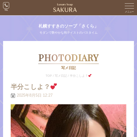
札幌すすきのソープ「さくら」
モダンで艶やかな和テイストのバスタイム
PHOTODIARY
写メ日記
TOP
/
写メ日記
/
半分こしよ？︎
半分こしよ？︎
2025年8月5日 12:27