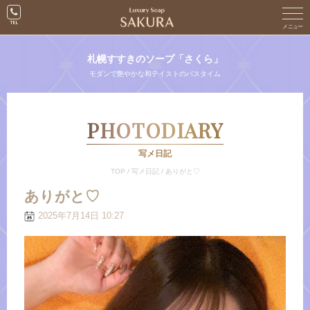
札幌すすきのソープ「さくら」
モダンで艶やかな和テイストのバスタイム
PHOTODIARY
写メ日記
TOP
/
写メ日記
/
ありがと♡
ありがと♡
2025年7月14日 10:27