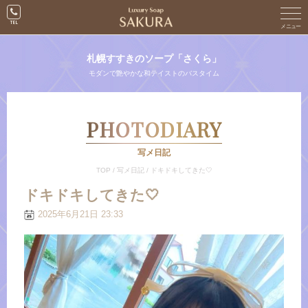
札幌すすきのソープ「さくら」
モダンで艶やかな和テイストのバスタイム
PHOTODIARY
写メ日記
TOP
/
写メ日記
/
ドキドキしてきた🤍
ドキドキしてきた🤍
2025年6月21日 23:33