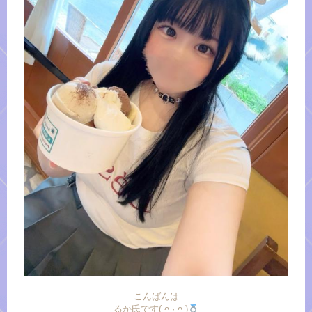
こんばんは
るか氏です( ᴖ ·̫ ᴖ )