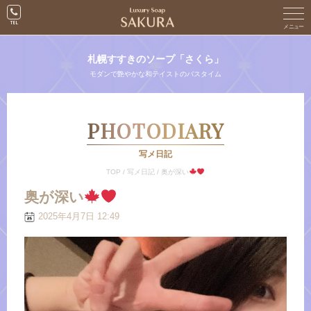
札幌すすきのソープ「さくら」
モダンで艶やかな和テイストのバスタイム
PHOTODIARY
写メ日記
TOP
/
写メ日記
/
奥が深い
奥が深い
2025年4月7日 12:49