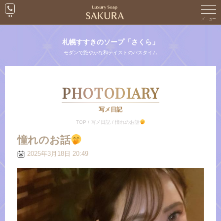
札幌すすきのソープ「さくら」
モダンで艶やかな和テイストのバスタイム
PHOTODIARY
写メ日記
TOP
/
写メ日記
/
憧れのお話
憧れのお話
2025年3月18日 20:49