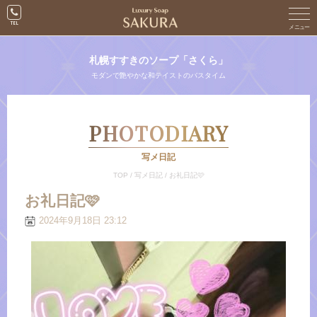
札幌すすきのソープ「さくら」
モダンで艶やかな和テイストのバスタイム
PHOTODIARY
写メ日記
TOP
/
写メ日記
/
お礼日記🩷
お礼日記🩷
2024年9月18日 23:12